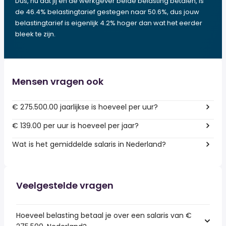
Dus, nu dat jij en de werkgever beide belasting betalen, is
de 46.4% belastingtarief gestegen naar 50.6%, dus jouw
belastingtarief is eigenlijk 4.2% hoger dan wat het eerder
bleek te zijn.
Mensen vragen ook
€ 275.500.00 jaarlijkse is hoeveel per uur?
€ 139.00 per uur is hoeveel per jaar?
Wat is het gemiddelde salaris in Nederland?
Veelgestelde vragen
Hoeveel belasting betaal je over een salaris van €