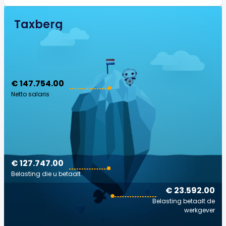
Taxberg
€ 147.754.00
Netto salaris
€ 127.747.00
Belasting die u betaalt
€ 23.592.00
Belasting betaalt de
werkgever