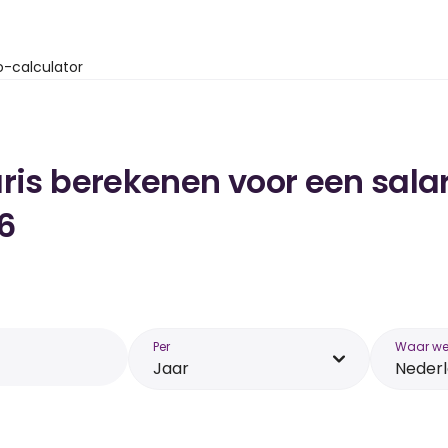
o-calculator
ris berekenen voor een salar
6
Per
Waar wer
Jaar
Neder