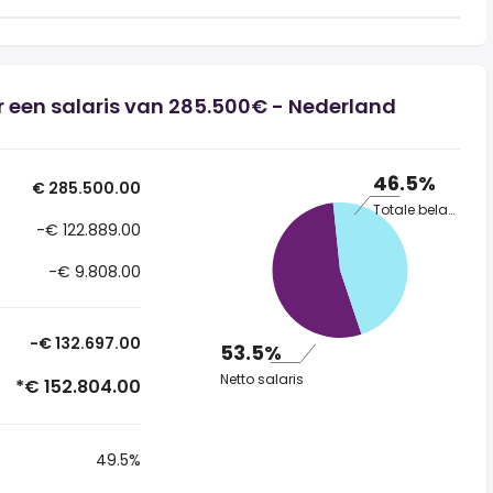
 een salaris van 285.500€ - Nederland
46.5%
€ 285.500.00
Totale belasting
-€ 122.889.00
-€ 9.808.00
-€ 132.697.00
53.5%
Netto salaris
*€ 152.804.00
49.5%