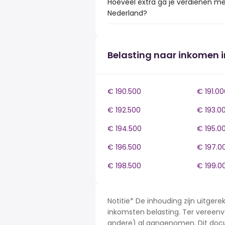
Hoeveel extra ga je verdienen me
Nederland?
Belasting naar inkomen 
€ 190.500
€ 191.00
€ 192.500
€ 193.0
€ 194.500
€ 195.0
€ 196.500
€ 197.0
€ 198.500
€ 199.0
Notitie* De inhouding zijn uitge
inkomsten belasting. Ter vereenvo
andere) al aangenomen. Dit docu