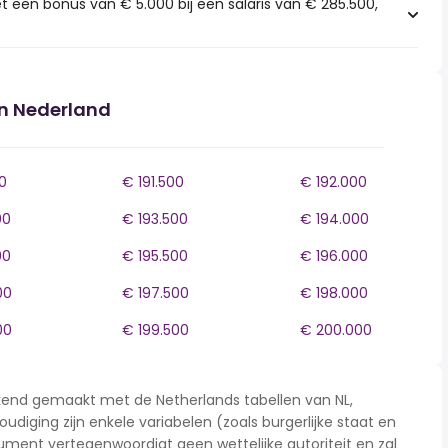
t een bonus van € 5.000 bij een salaris van € 285.500,
in Nederland
0
€ 191.500
€ 192.000
00
€ 193.500
€ 194.000
00
€ 195.500
€ 196.000
00
€ 197.500
€ 198.000
00
€ 199.500
€ 200.000
rekend gemaakt met de Netherlands tabellen van NL,
udiging zijn enkele variabelen (zoals burgerlijke staat en
ment vertegenwoordigt geen wettelijke autoriteit en zal