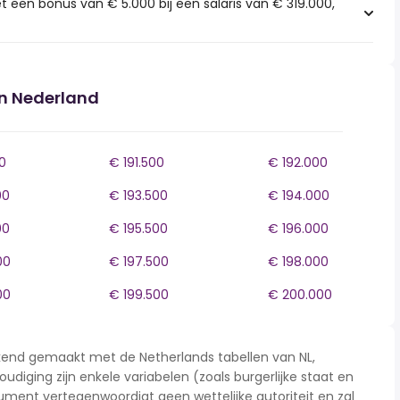
 een bonus van € 5.000 bij een salaris van € 319.000,
in Nederland
0
€ 191.500
€ 192.000
00
€ 193.500
€ 194.000
00
€ 195.500
€ 196.000
00
€ 197.500
€ 198.000
00
€ 199.500
€ 200.000
rekend gemaakt met de Netherlands tabellen van NL,
udiging zijn enkele variabelen (zoals burgerlijke staat en
ment vertegenwoordigt geen wettelijke autoriteit en zal