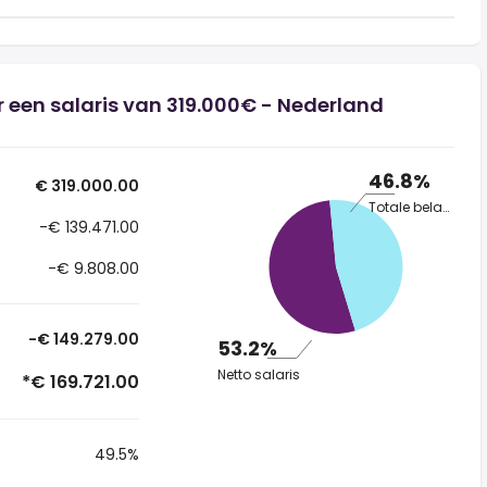
 een salaris van 319.000€ - Nederland
46.8%
€ 319.000.00
Totale belasting
-€ 139.471.00
-€ 9.808.00
-€ 149.279.00
53.2%
Netto salaris
*€ 169.721.00
49.5%