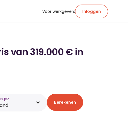
Voor werkgevers
Inloggen
is van 319.000 € in
k je?
Berekenen
land