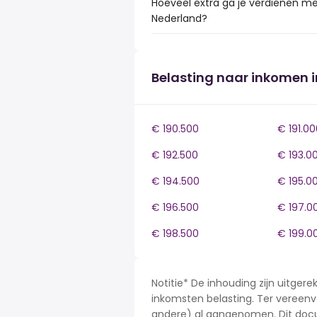
Hoeveel extra ga je verdienen met
Nederland?
Belasting naar inkomen 
€ 190.500
€ 191.00
€ 192.500
€ 193.0
€ 194.500
€ 195.0
€ 196.500
€ 197.0
€ 198.500
€ 199.0
Notitie* De inhouding zijn uitge
inkomsten belasting. Ter vereenvo
andere) al aangenomen. Dit docu