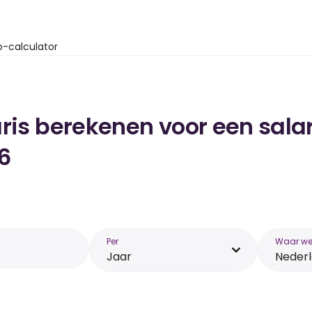
o-calculator
ris berekenen voor een salar
6
Per
Waar wer
Jaar
Neder