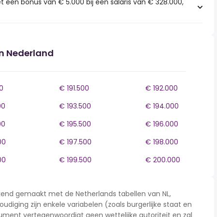
t een bonus van € 5.000 bij een salaris van € 328.000,
in Nederland
0
€ 191.500
€ 192.000
00
€ 193.500
€ 194.000
00
€ 195.500
€ 196.000
00
€ 197.500
€ 198.000
00
€ 199.500
€ 200.000
rekend gemaakt met de Netherlands tabellen van NL,
udiging zijn enkele variabelen (zoals burgerlijke staat en
ment vertegenwoordigt geen wettelijke autoriteit en zal