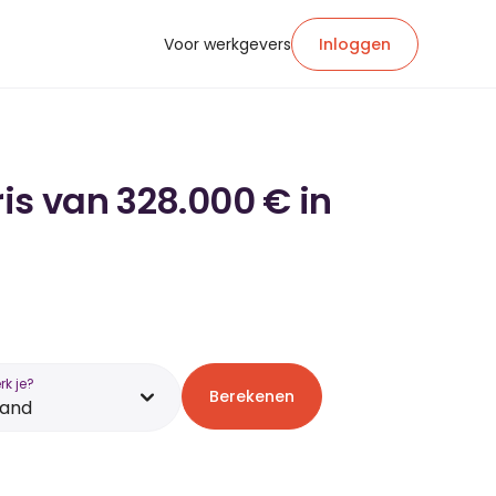
Voor werkgevers
Inloggen
is van 328.000 € in
k je?
Berekenen
land