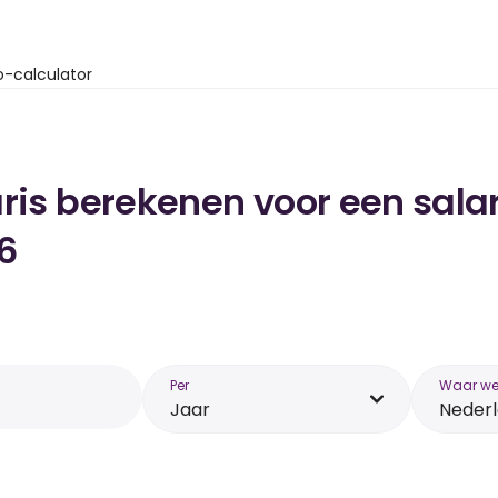
o-calculator
ris berekenen voor een salar
6
Per
Waar wer
Jaar
Neder