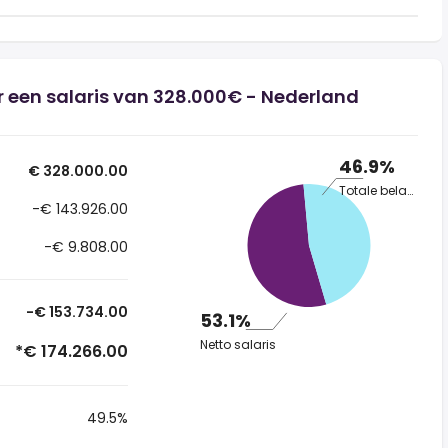
 een salaris van 328.000€ - Nederland
46.9%
€ 328.000.00
Totale belasting
-€ 143.926.00
-€ 9.808.00
-€ 153.734.00
53.1%
Netto salaris
*€ 174.266.00
49.5%