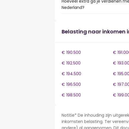
Hoeveel extra ga je verdienen me
Nederland?
Belasting naar inkomen 
€ 190.500
€ 191.00
€ 192.500
€ 193.0
€ 194.500
€ 195.0
€ 196.500
€ 197.0
€ 198.500
€ 199.0
Notitie* De inhouding zijn uitge
inkomsten belasting. Ter vereenvo
andere) al aangenomen. Dit docu