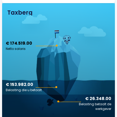
Taxberg
€ 174.519.00
Netto salaris
€ 153.982.00
Belasting die u betaalt
€ 26.348.00
Belasting betaalt de
werkgever