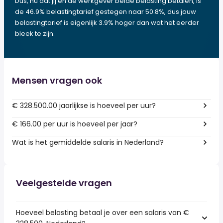
Dus, nu dat jij en de werkgever beide belasting betalen, is
de 46.9% belastingtarief gestegen naar 50.8%, dus jouw
belastingtarief is eigenlijk 3.9% hoger dan wat het eerder
bleek te zijn.
Mensen vragen ook
€ 328.500.00 jaarlijkse is hoeveel per uur?
€ 166.00 per uur is hoeveel per jaar?
Wat is het gemiddelde salaris in Nederland?
Veelgestelde vragen
Hoeveel belasting betaal je over een salaris van €