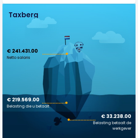
Taxberg
€ 241.431.00
Netto salaris
€ 219.569.00
Belasting die u betaalt
€ 33.238.00
Belasting betaalt de
werkgever