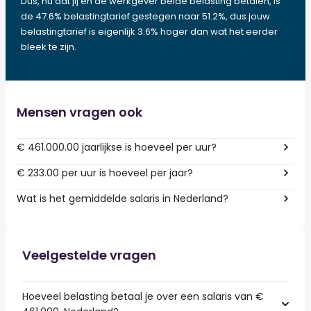
Dus, nu dat jij en de werkgever beide belasting betalen, is
de 47.6% belastingtarief gestegen naar 51.2%, dus jouw
belastingtarief is eigenlijk 3.6% hoger dan wat het eerder
bleek te zijn.
Mensen vragen ook
€ 461.000.00 jaarlijkse is hoeveel per uur?
€ 233.00 per uur is hoeveel per jaar?
Wat is het gemiddelde salaris in Nederland?
Veelgestelde vragen
Hoeveel belasting betaal je over een salaris van €