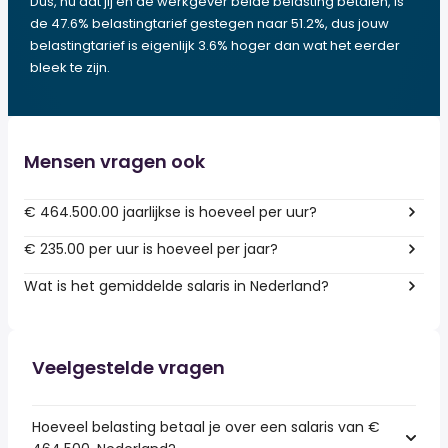
Dus, nu dat jij en de werkgever beide belasting betalen, is
de 47.6% belastingtarief gestegen naar 51.2%, dus jouw
belastingtarief is eigenlijk 3.6% hoger dan wat het eerder
bleek te zijn.
Mensen vragen ook
€ 464.500.00 jaarlijkse is hoeveel per uur?
€ 235.00 per uur is hoeveel per jaar?
Wat is het gemiddelde salaris in Nederland?
Veelgestelde vragen
Hoeveel belasting betaal je over een salaris van €