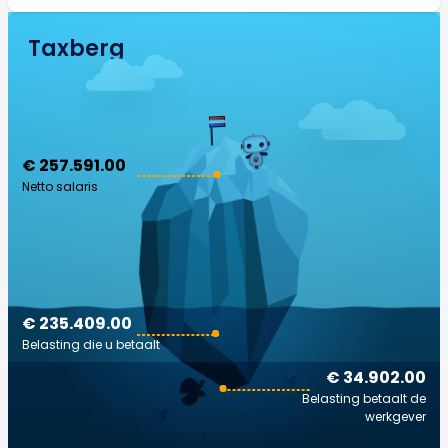
Taxberg
€ 257.591.00
Netto salaris
€ 235.409.00
Belasting die u betaalt
€ 34.902.00
Belasting betaalt de
werkgever