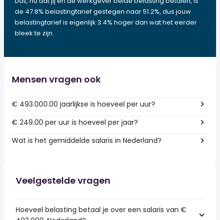
Dus, nu dat jij en de werkgever beide belasting betalen, is
de 47.8% belastingtarief gestegen naar 51.2%, dus jouw
belastingtarief is eigenlijk 3.4% hoger dan wat het eerder
bleek te zijn.
Mensen vragen ook
€ 493.000.00 jaarlijkse is hoeveel per uur?
€ 249.00 per uur is hoeveel per jaar?
Wat is het gemiddelde salaris in Nederland?
Veelgestelde vragen
Hoeveel belasting betaal je over een salaris van €