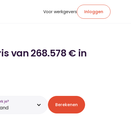
Voor werkgevers
Inloggen
is van 268.578 € in
k je?
Berekenen
land