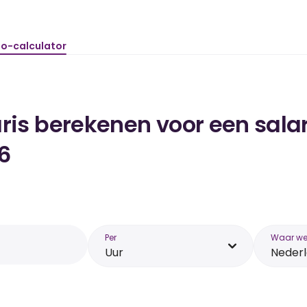
to-calculator
ris berekenen voor een salar
6
Per
Waar wer
Uur
Neder