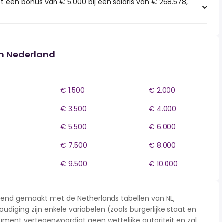
t een bonus van € 5.000 bij een salaris van € 268.578,
in Nederland
€ 1.500
€ 2.000
€ 3.500
€ 4.000
€ 5.500
€ 6.000
€ 7.500
€ 8.000
€ 9.500
€ 10.000
rekend gemaakt met de Netherlands tabellen van NL,
udiging zijn enkele variabelen (zoals burgerlijke staat en
ment vertegenwoordigt geen wettelijke autoriteit en zal