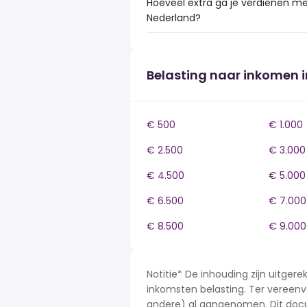
Hoeveel extra ga je verdienen me
Nederland?
Belasting naar inkomen 
€ 500
€ 1.000
€ 2.500
€ 3.000
€ 4.500
€ 5.000
€ 6.500
€ 7.000
€ 8.500
€ 9.000
Notitie* De inhouding zijn uitge
inkomsten belasting. Ter vereenvo
andere) al aangenomen. Dit docu