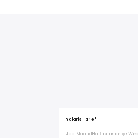
Salaris Tarief
Jaar
Maand
Halfmaandelijks
Wee