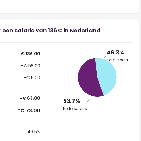
 een salaris van 136€ in Nederland
46.3%
€ 136.00
Totale belasting
-€ 58.00
-€ 5.00
-€ 63.00
53.7%
Netto salaris
*€ 73.00
49.5%