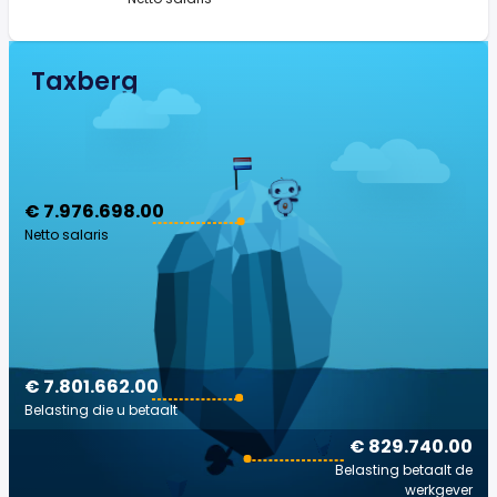
Taxberg
€ 7.976.698.00
Netto salaris
€ 7.801.662.00
Belasting die u betaalt
€ 829.740.00
Belasting betaalt de
werkgever