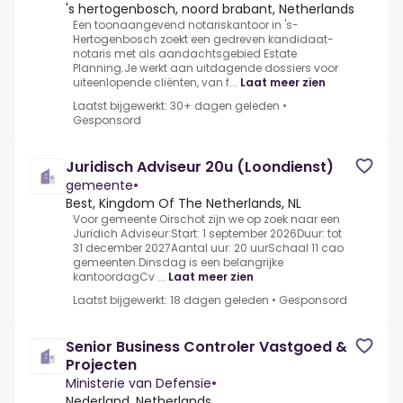
's hertogenbosch, noord brabant, Netherlands
Een toonaangevend notariskantoor in 's-
Hertogenbosch zoekt een gedreven kandidaat-
notaris met als aandachtsgebied Estate
Planning.Je werkt aan uitdagende dossiers voor
uiteenlopende cliënten, van f...
Laat meer zien
Laatst bijgewerkt: 30+ dagen geleden
•
Gesponsord
Juridisch Adviseur 20u (Loondienst)
gemeente
•
Best, Kingdom Of The Netherlands, NL
Voor gemeente Oirschot zijn we op zoek naar een
Juridich Adviseur:Start: 1 september 2026Duur: tot
31 december 2027Aantal uur: 20 uurSchaal 11 cao
gemeenten.Dinsdag is een belangrijke
kantoordagCv ...
Laat meer zien
Laatst bijgewerkt: 18 dagen geleden
•
Gesponsord
Senior Business Controler Vastgoed &
Projecten
Ministerie van Defensie
•
Nederland, Netherlands