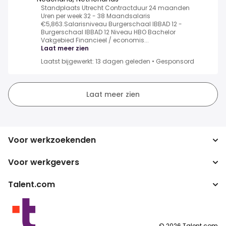
Standplaats Utrecht Contractduur 24 maanden
Uren per week 32 - 38 Maandsalaris
€5,863.Salarisniveau Burgerschaal IBBAD 12 -
Burgerschaal IBBAD 12 Niveau HBO Bachelor
Vakgebied Financieel / economis...
Laat meer zien
Laatst bijgewerkt: 13 dagen geleden
•
Gesponsord
Laat meer zien
Voor werkzoekenden
Voor werkgevers
Jobs zoeken
Zoek salarissen
Talent.com
Onderneming
Bruto/netto-calculator
ATS
Meer landen
Salarisomzetter
Publisher programma's
Servicevoorwaarden
©
2026
Talent.com