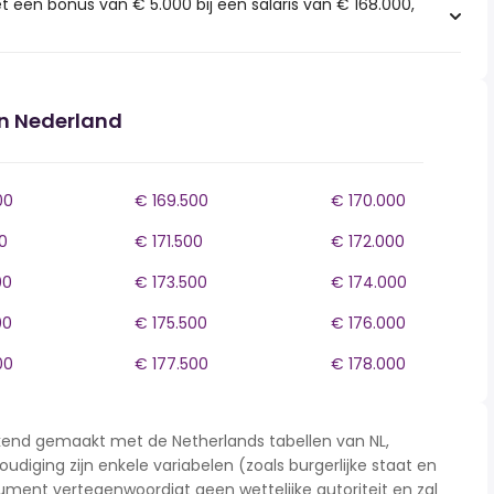
t een bonus van € 5.000 bij een salaris van € 168.000,
in Nederland
00
€ 169.500
€ 170.000
0
€ 171.500
€ 172.000
00
€ 173.500
€ 174.000
00
€ 175.500
€ 176.000
00
€ 177.500
€ 178.000
rekend gemaakt met de Netherlands tabellen van NL,
udiging zijn enkele variabelen (zoals burgerlijke staat en
ment vertegenwoordigt geen wettelijke autoriteit en zal