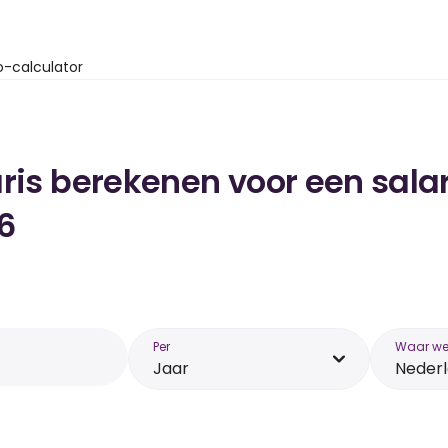
o-calculator
ris berekenen voor een salar
6
Per
Waar wer
Jaar
Neder