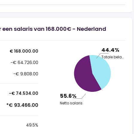
 een salaris van 168.000€ - Nederland
44.4%
€ 168.000.00
Totale belasting
-€ 64.726.00
-€ 9.808.00
-€ 74.534.00
55.6%
Netto salaris
*€ 93.466.00
49.5%