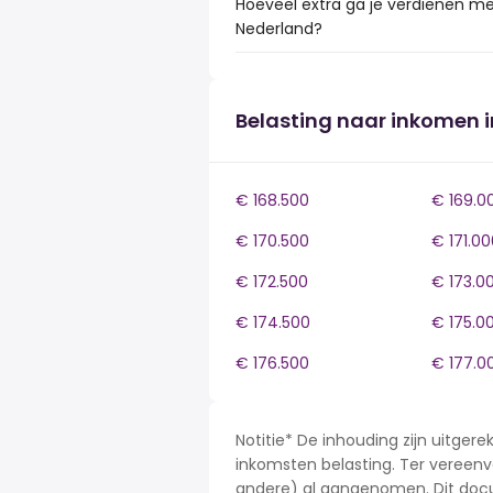
Hoeveel extra ga je verdienen me
Nederland?
Belasting naar inkomen 
€ 168.500
€ 169.0
€ 170.500
€ 171.00
€ 172.500
€ 173.0
€ 174.500
€ 175.0
€ 176.500
€ 177.0
Notitie* De inhouding zijn uitge
inkomsten belasting. Ter vereenvo
andere) al aangenomen. Dit docu