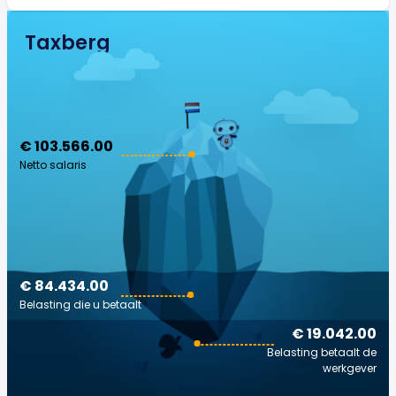
Taxberg
€ 103.566.00
Netto salaris
€ 84.434.00
Belasting die u betaalt
€ 19.042.00
Belasting betaalt de
werkgever