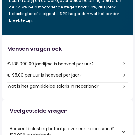
Dus, nu dat jij en de werkgever beide belasting betalen, is
de 44.9% belastingtarief gestegen naar 50%, dus jouw
belastingtarief is eigenlijk 5.1% hoger dan wat het eerder
bleek te zijn.
Mensen vragen ook
€ 188.000.00 jaarlijkse is hoeveel per uur?
€ 95.00 per uur is hoeveel per jaar?
Wat is het gemiddelde salaris in Nederland?
Veelgestelde vragen
Hoeveel belasting betaal je over een salaris van €