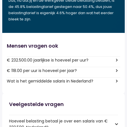
Dus, nu dat jij en de werkgever beide belasting betalen, is
de 45.8% belastingtarief gestegen naar 50.4%, dus jouw
belastingtarief is eigenlijk 4.6% hoger dan wat het eerder
bleek te zijn.
Mensen vragen ook
€ 232.500.00 jaarlijkse is hoeveel per uur?
€ 118.00 per uur is hoeveel per jaar?
Wat is het gemiddelde salaris in Nederland?
Veelgestelde vragen
Hoeveel belasting betaal je over een salaris van €