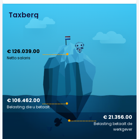
Taxberg
€ 126.039.00
Netto salaris
€ 106.462.00
Belasting die u betaalt
€ 21.356.00
Belasting betaalt de
werkgever