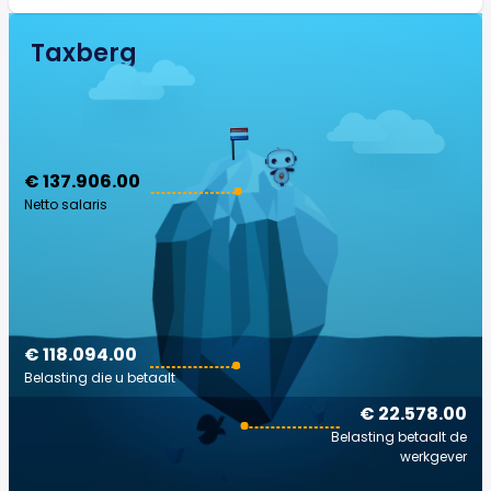
Taxberg
€ 137.906.00
Netto salaris
€ 118.094.00
Belasting die u betaalt
€ 22.578.00
Belasting betaalt de
werkgever