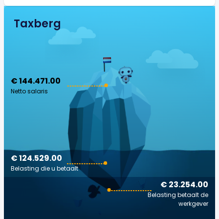
Taxberg
€ 144.471.00
Netto salaris
€ 124.529.00
Belasting die u betaalt
€ 23.254.00
Belasting betaalt de
werkgever