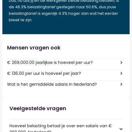
Dus, nu dat jij en de werkgever beide belasting betalen, is
de 46.3% belastingtarief gestegen naar 50.6%, dus jouw
belastingtarief is eigenlijk 4.3% hoger dan wat het eerder
bleek te zijn.
Mensen vragen ook
€ 269.000.00 jaarlijkse is hoeveel per uur?
€ 136.00 per uur is hoeveel per jaar?
Wat is het gemiddelde salaris in Nederland?
Veelgestelde vragen
Hoeveel belasting betaal je over een salaris van €