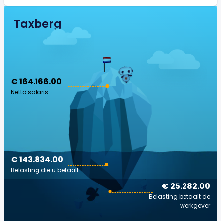
Taxberg
€ 164.166.00
Netto salaris
€ 143.834.00
Belasting die u betaalt
€ 25.282.00
Belasting betaalt de
werkgever