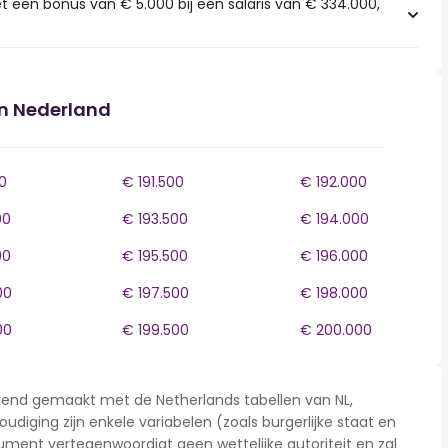
t een bonus van € 5.000 bij een salaris van € 334.000,
in Nederland
0
€ 191.500
€ 192.000
00
€ 193.500
€ 194.000
00
€ 195.500
€ 196.000
00
€ 197.500
€ 198.000
00
€ 199.500
€ 200.000
rekend gemaakt met de Netherlands tabellen van NL,
udiging zijn enkele variabelen (zoals burgerlijke staat en
ment vertegenwoordigt geen wettelijke autoriteit en zal