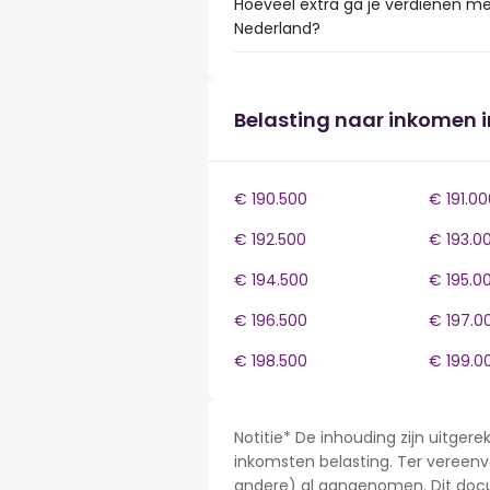
Hoeveel extra ga je verdienen me
Nederland?
Belasting naar inkomen 
€ 190.500
€ 191.00
€ 192.500
€ 193.0
€ 194.500
€ 195.0
€ 196.500
€ 197.0
€ 198.500
€ 199.0
Notitie* De inhouding zijn uitge
inkomsten belasting. Ter vereenvo
andere) al aangenomen. Dit docu