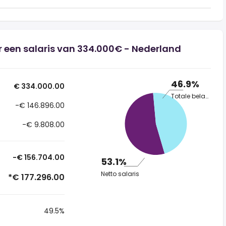
 een salaris van 334.000€ - Nederland
46.9%
€ 334.000.00
Totale belasting
-€ 146.896.00
-€ 9.808.00
-€ 156.704.00
53.1%
Netto salaris
*€ 177.296.00
49.5%