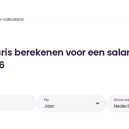
o-calculator
ris berekenen voor een salar
6
Per
Waar wer
Jaar
Neder