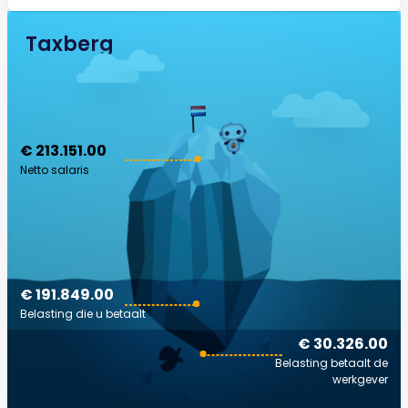
Taxberg
€ 213.151.00
Netto salaris
€ 191.849.00
Belasting die u betaalt
€ 30.326.00
Belasting betaalt de
werkgever