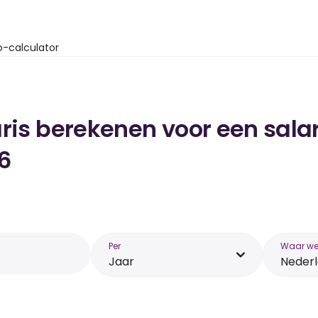
o-calculator
ris berekenen voor een salar
6
Per
Waar wer
Jaar
Neder