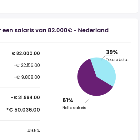
 een salaris van 82.000€ - Nederland
39%
€ 82.000.00
Totale belasting
-€ 22.156.00
-€ 9.808.00
-€ 31.964.00
61%
Netto salaris
*€ 50.036.00
49.5%