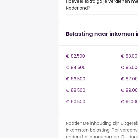
Hoeveel extra ga je verdienen me
Nederland?
Belasting naar inkomen 
€ 82.500
€ 83.00
€ 84.500
€ 85.00
€ 86.500
€ 87.00
€ 88.500
€ 89.00
€ 90.500
€ 91.00
Notitie* De inhouding zijn uitge
inkomsten belasting. Ter vereenvo
andere) al aangenomen. Dit docu