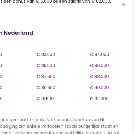
t een bonus van € 5.000 bij een salaris van € 82.000,
in Nederland
0
€ 83.500
€ 84.000
0
€ 85.500
€ 86.000
0
€ 87.500
€ 88.000
0
€ 89.500
€ 90.000
0
€ 91.500
€ 92.000
rekend gemaakt met de Netherlands tabellen van NL,
udiging zijn enkele variabelen (zoals burgerlijke staat en
ment vertegenwoordigt geen wettelijke autoriteit en zal