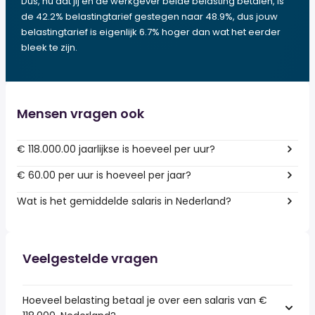
Dus, nu dat jij en de werkgever beide belasting betalen, is
de 42.2% belastingtarief gestegen naar 48.9%, dus jouw
belastingtarief is eigenlijk 6.7% hoger dan wat het eerder
bleek te zijn.
Mensen vragen ook
€ 118.000.00 jaarlijkse is hoeveel per uur?
€ 60.00 per uur is hoeveel per jaar?
Wat is het gemiddelde salaris in Nederland?
Veelgestelde vragen
Hoeveel belasting betaal je over een salaris van €